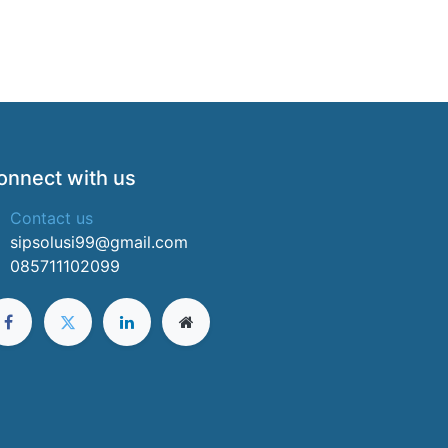
onnect with us
Contact us
sipsolusi99@gmail.com
085711102099