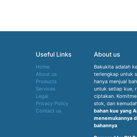
Useful Links
About us
Home
Bakukita adalah k
About us
terlengkap untuk 
Products
hanya menjual bah
Services
untuk setiap kue, 
Legal
ciptakan. Komitme
Privacy Policy
stok, dan kemudah
Contact us
bahan kue yang An
menemukannya di 
bahannya