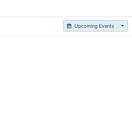
0
News
Success Stories
Contact us
Upcoming Events